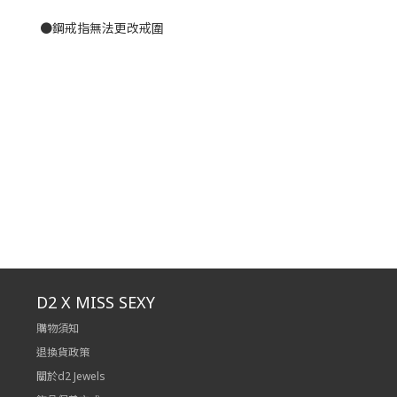
●鋼戒指無法更改戒圍
D2 X MISS SEXY
購物須知
退換貨政策
關於d2 Jewels