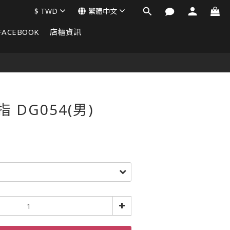
$
TWD
繁體中文
FACEBOOK
店櫃資訊
 DG054(男)