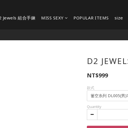
2 Jewels 組合手鍊
MISS SEXY
POPULAR ITEMS
size
D2 JEWE
NT$999
款式
Quantity