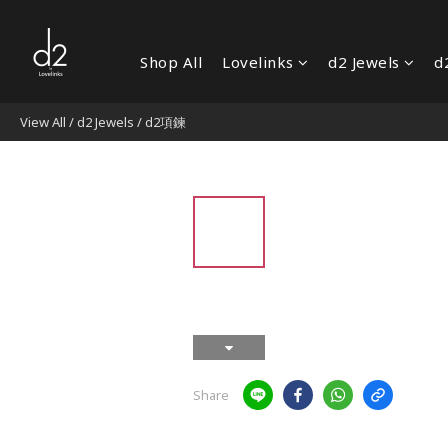
Shop All
Lovelinks
d2 Jewels
d
View All
/
d2 Jewels
/
d2項鍊
Share