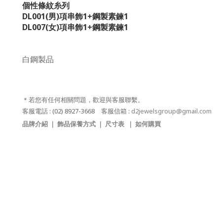
個性條紋糸列
DL001(男)項串飾1+鋼製素鍊1
DL007(女)項串飾1+鋼製素鍊1
白鋼製品
＊若您有任何相關問題，歡迎與客服聯繫。
客服電話
: (02) 8927-3668
客服信箱
:
d2jewelsgroup@gmail.com
品牌介紹
｜
飾品保養方式
｜
尺寸表
｜
如何購買