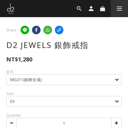
Share
D2 JEWELS 銀飾戒指
NT$1,280
款式
Size
Quantity