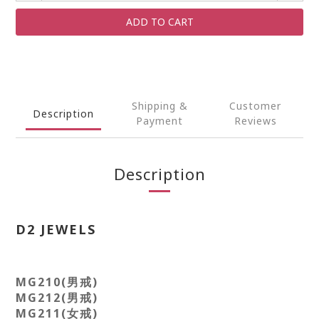
ADD TO CART
Shipping &
Customer
Description
Payment
Reviews
Description
D2 JEWELS
MG210(男戒)
MG212(男戒)
MG211(女戒)